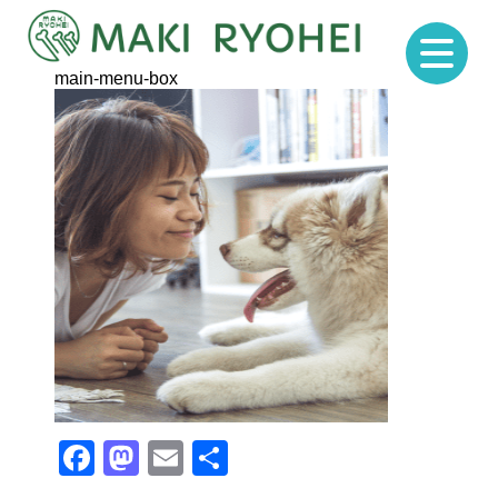
main-menu-box
Facebook
Mastodon
Email
Share